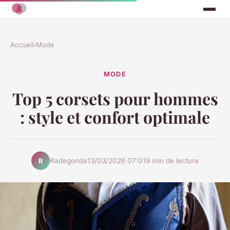
Accueil
›
Mode
MODE
Top 5 corsets pour hommes
: style et confort optimale
Radegonda
13/03/2026 07:01
9 min de lecture
R