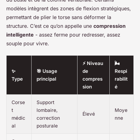
modèles intègrent des zones de flexion stratégiques,
permettant de plier le torse sans déformer la
structure. C’est ce qu’on appelle une
compression
intelligente
- assez ferme pour redresser, assez
souple pour vivre.
⚡ Niveau
🌬️
✨
🎯 Usage
de
Respi
Type
principal
compres
rabilit
sion
é
Corse
Support
t
lombaire,
Moye
Élevé
médic
correction
nne
al
posturale