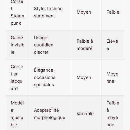
Corse
t
Style, fashion
Moyen
Faible
Steam
statement
punk
Gaine
Usage
Faible à
Élevé
invisib
quotidien
modéré
e
le
discret
Corse
Élégance,
t en
Moye
occasions
Moyen
jacqu
nne
spéciales
ard
Modèl
Faible
e
Adaptabilité
à
Variable
ajusta
morphologique
moye
ble
nne