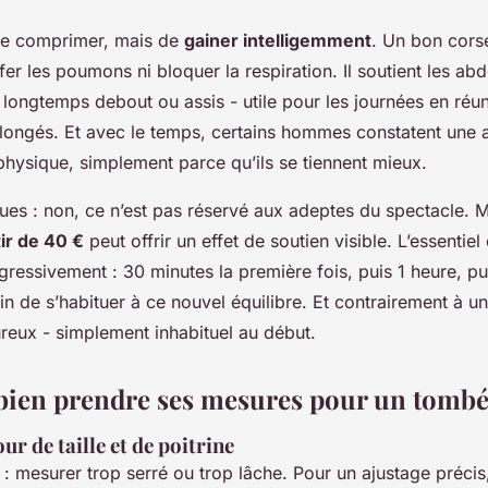
s de comprimer, mais de
gainer intelligemment
. Un bon corse
fer les poumons ni bloquer la respiration. Il soutient les a
s longtemps debout ou assis - utile pour les journées en réu
ongés. Et avec le temps, certains hommes constatent une 
physique, simplement parce qu’ils se tiennent mieux.
ques : non, ce n’est pas réservé aux adeptes du spectacle.
tir de 40 €
peut offrir un effet de soutien visible. L’essentiel
essivement : 30 minutes la première fois, puis 1 heure, pu
n de s’habituer à ce nouvel équilibre. Et contrairement à u
ureux - simplement inhabituel au début.
en prendre ses mesures pour un tombé 
ur de taille et de poitrine
 : mesurer trop serré ou trop lâche. Pour un ajustage précis,