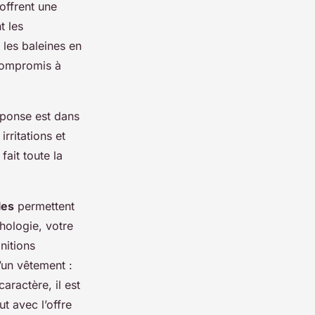
offrent une
t les
 les baleines en
 compromis à
éponse est dans
 irritations et
fait toute la
les
permettent
hologie, votre
nitions
u’un vêtement :
aractère, il est
ut avec l’offre