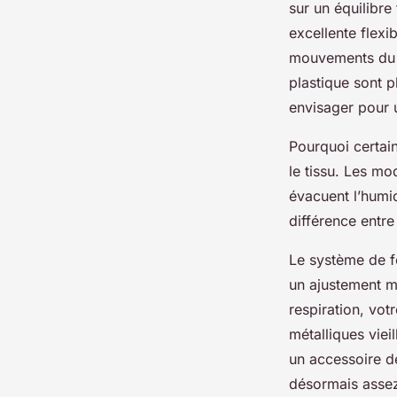
sur un équilibre
excellente flexi
mouvements du co
plastique sont 
envisager pour 
Pourquoi certai
le tissu. Les m
évacuent l’humidi
différence entre
Le système de f
un ajustement mi
respiration, vot
métalliques viei
un accessoire de
désormais assez