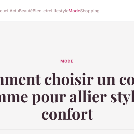
cueil
Actu
Beauté
Bien-etre
Lifestyle
Mode
Shopping
MODE
ment choisir un co
me pour allier styl
confort