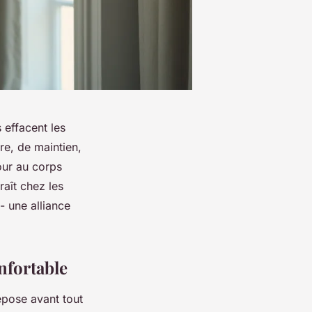
s effacent les
re, de maintien,
our au corps
raît chez les
 une alliance
nfortable
epose avant tout