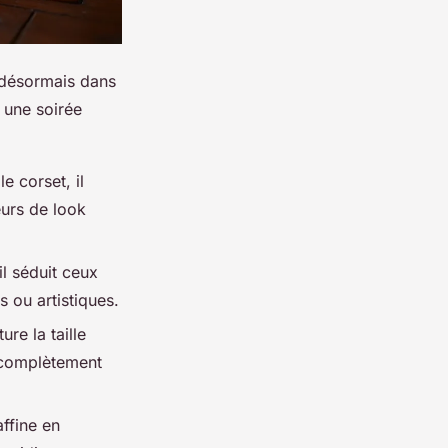
e désormais dans
 une soirée
e corset, il
eurs de look
il séduit ceux
s ou artistiques.
ure la taille
u complètement
affine en