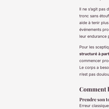
Il ne s’agit pa
tronc sans étouf
aide à tenir plu
événements prol
leur endurance 
Pour les scepti
structuré à par
commencer progr
Le corps a besoi
n’est pas doulo
Comment bi
Prendre son to
Erreur classique