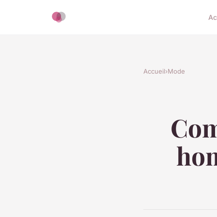
Ac
Accueil
›
Mode
Com
hom