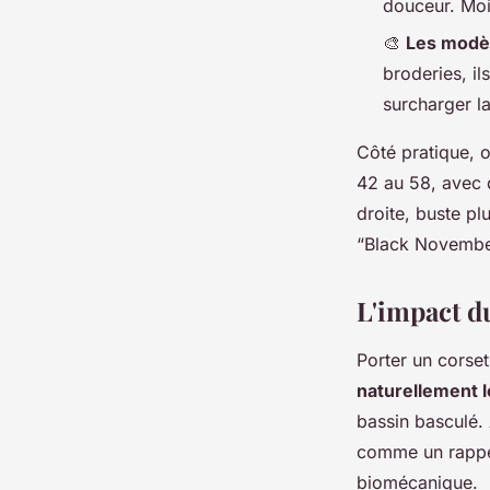
douceur. Moin
🎨
Les modè
broderies, i
surcharger la
Côté pratique, 
42 au 58, avec d
droite, buste p
“Black November
L'impact du
Porter un corse
naturellement l
bassin basculé. 
comme un rappel 
biomécanique.