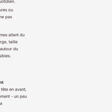
uotidien.
ures ou
 ne pas
mes allant du
ge, taille
 autour du
ibles.
nt
 tête en avant,
nement - un peu
la