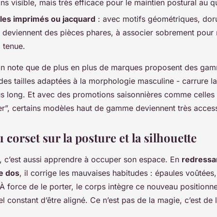
s visible, mais très efficace pour le maintien postural au q
les imprimés ou jacquard
: avec motifs géométriques, dor
ls deviennent des pièces phares, à associer sobrement pour
 tenue.
on note que de plus en plus de marques proposent des gam
es tailles adaptées à la morphologie masculine - carrure lar
lus long. Et avec des promotions saisonnières comme celles
”, certains modèles haut de gamme deviennent très access
 corset sur la posture et la silhouette
t, c’est aussi apprendre à occuper son espace. En
redressa
e dos
, il corrige les mauvaises habitudes : épaules voûtées,
À force de le porter, le corps intègre ce nouveau position
constant d’être aligné. Ce n’est pas de la magie, c’est de 