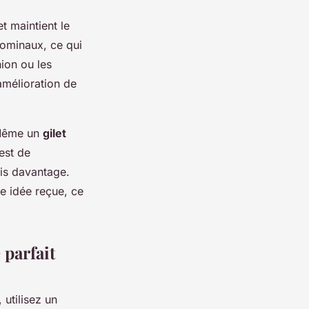
t maintient le
bdominaux, ce qui
nion ou les
amélioration de
 Même un
gilet
 est de
is davantage.
ne idée reçue, ce
parfait
 utilisez un