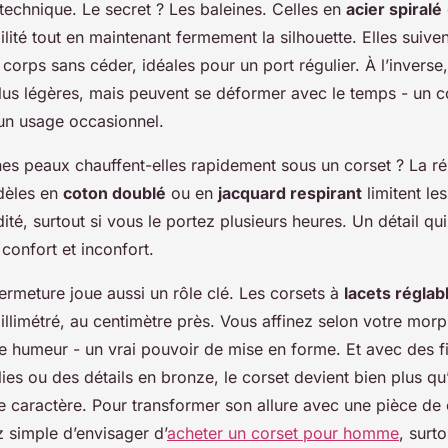
 technique. Le secret ? Les baleines. Celles en
acier spiralé
bilité tout en maintenant fermement la silhouette. Elles suiven
rps sans céder, idéales pour un port régulier. À l’inverse,
plus légères, mais peuvent se déformer avec le temps - un
un usage occasionnel.
nes peaux chauffent-elles rapidement sous un corset ? La r
odèles en
coton doublé
ou en
jacquard respirant
limitent les
té, surtout si vous le portez plusieurs heures. Un détail qui 
 confort et inconfort.
ermeture joue aussi un rôle clé. Les corsets à
lacets réglab
llimétré, au centimètre près. Vous affinez selon votre morp
re humeur - un vrai pouvoir de mise en forme. Et avec des fi
llies ou des détails en bronze, le corset devient bien plus q
 caractère. Pour transformer son allure avec une pièce de c
 simple d’envisager d’
acheter un corset pour homme
, surto