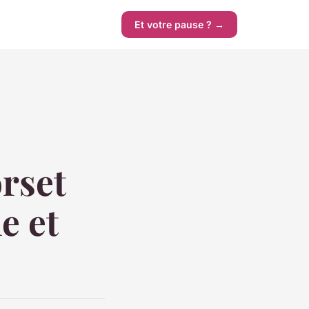
Et votre pause ? →
rset
e et