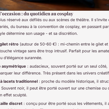
l’occasion : du quotidien au cosplay
plus réservé aux défilés ou aux scènes de théâtre. Il s’invit
ariés, du bureau à la convention de cosplay, en passant par
yle détermine son usage - et sa discrétion.
gilet rétro
(autour de 50-60 €) : mi-chemin entre le gilet et l
ouche vintage sans être trop intrusif. Parfait pour les amat
u d’élégance surannée.
e asymétrique
: audacieux, souvent porté sur un seul côté, 
arquer leur différence. Très présent dans les univers créatif
à lacets traditionnel
: proche du modèle historique, il struct
. Souvent noir, il peut être porté ouvert sur une chemise o
 effet sculpté.
aille discret
: conçu pour être porté sous les vêtements, il 