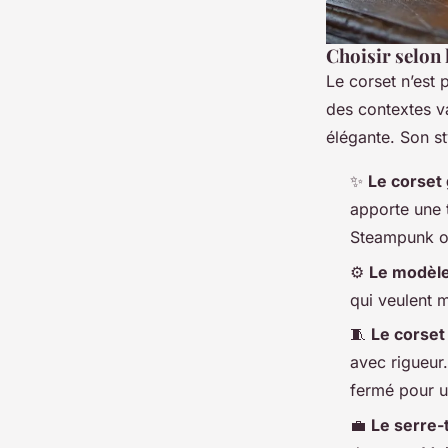
Choisir selon 
Le corset n’est 
des contextes v
élégante. Son st
✨
Le corset 
apporte une t
Steampunk o
⚙️
Le modèl
qui veulent m
🧵
Le corset 
avec rigueur
fermé pour un
💼
Le serre-t